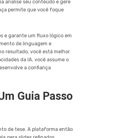
gia analise seu conteúdo e gere
nça permite que você foque
os e garante um fluxo lógico em
amento de linguagem e
o resultado, você está melhor
acidades da IA, você assume o
esenvolve a confiança
 Um Guia Passo
nto de tese. A plataforma então
a gera slides refinados