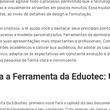
 possível agilizar todo o processo, permitindo que a tecnolo
as e visualmente atraentes em poucos minutos. Essa muda
os, ao invés de detalhes de design e formatação.
s criativos, a IA ajuda você a destacar seus principais pont
 acesso a modelos personalizados, ferramentas de aprimor
 suas apresentações mais impactantes e profissionais. Com
rões acadêmicos e cativar sua audiência. Ao adotar as cap
mica, adapta-se às expectativas em constante evolução e d
ua pesquisa de forma clara e convincente.
 a Ferramenta da Eduotec:
ta da Eduotec, primeiro você fará o upload do seu docume
instantaneamente o seu conteúdo. Com apenas um clique, el