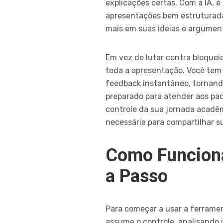
explicações certas. Com a IA, é
apresentações bem estruturad
mais em suas ideias e argument
Em vez de lutar contra bloqueio
toda a apresentação. Você tem
feedback instantâneo, tornando
preparado para atender aos pad
controle da sua jornada acadê
necessária para compartilhar s
Como Funciona
a Passo
Para começar a usar a ferramen
assume o controle, analisando 