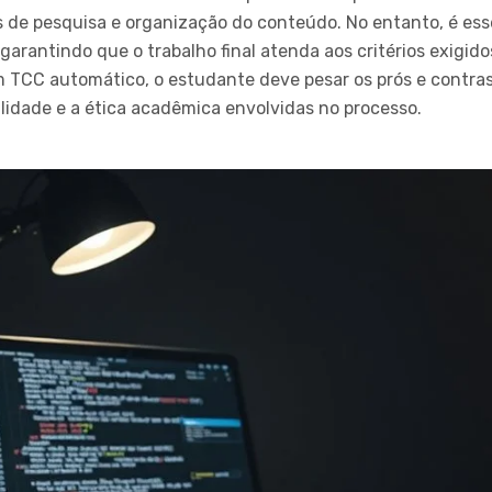
de pesquisa e organização do conteúdo. No entanto, é esse
 garantindo que o trabalho final atenda aos critérios exigido
m TCC automático, o estudante deve pesar os prós e contra
idade e a ética acadêmica envolvidas no processo.