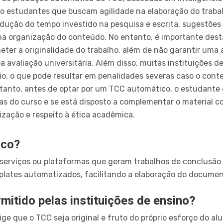
ndo estudantes que buscam agilidade na elaboração do traba
edução do tempo investido na pesquisa e escrita, sugestõe
a organização do conteúdo. No entanto, é importante desta
r a originalidade do trabalho, além de não garantir uma a
a avaliação universitária. Além disso, muitas instituições 
gio, o que pode resultar em penalidades severas caso o con
tanto, antes de optar por um TCC automático, o estudante 
s do curso e se está disposto a complementar o material co
ização e respeito à ética acadêmica.
ico?
serviços ou plataformas que geram trabalhos de conclusão 
templates automatizados, facilitando a elaboração do docum
itido pelas instituições de ensino?
xige que o TCC seja original e fruto do próprio esforço do 