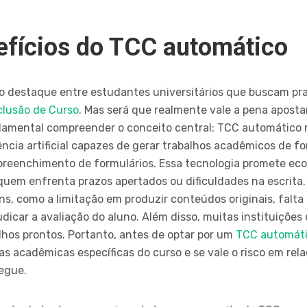
efícios do TCC automático
destaque entre estudantes universitários que buscam prat
clusão de Curso
. Mas será que realmente vale a pena aposta
damental compreender o conceito central: TCC automático 
gência artificial capazes de gerar trabalhos acadêmicos de 
reenchimento de formulários. Essa tecnologia promete ec
e quem enfrenta prazos apertados ou dificuldades na escrita
s, como a limitação em produzir conteúdos originais, falta 
dicar a avaliação do aluno. Além disso, muitas instituições
alhos prontos. Portanto, antes de optar por um
TCC automát
s acadêmicas específicas do curso e se vale o risco em rela
egue.