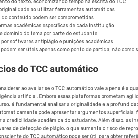
ento do texto, economizando tempo na escrita do TCC
 originalidade ao utilizar ferramentas automáticas
e do conteúdo podem ser comprometidas
ormas acadêmicas específicas de cada instituição
 e domínio do tema por parte do estudante
 por softwares antiplágio e punições acadêmicas
podem ser úteis apenas como ponto de partida, não como so
ícios do TCC automático
onsiderar ao avaliar se o TCC automático vale a pena é a q
gência artificial. Embora essas plataformas prometam agili
rso, é fundamental analisar a originalidade e a profundid
automaticamente pode apresentar argumentos superficiais, 
 a credibilidade acadêmica do estudante. Além disso, as in
res de detecção de plágio, o que aumenta o risco de repro
consciente do TCC automático pode ser útil para obter referên