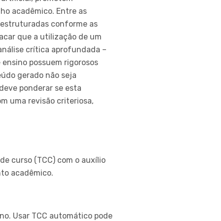
lho acadêmico. Entre as
s estruturadas conforme as
car que a utilização de um
nálise crítica aprofundada –
de ensino possuem rigorosos
teúdo gerado não seja
deve ponderar se esta
m uma revisão criteriosa,
de curso (TCC) com o auxílio
ento acadêmico.
aluno. Usar TCC automático pode