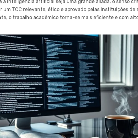
a inteligência artificial seja uma grande aliada, o senso cr
r um TCC relevante, ético e aprovado pelas instituições de 
e, o trabalho acadêmico torna-se mais eficiente e com alto