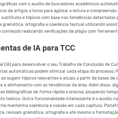
liográficas com o auxílio de buscadores acadêmicos automat
s de artigos e livros para agilizar a leitura e compreensão
, subtítulos e tópicos com base nas tendências detectadas p
gramática, ortografia e coerência textual utilizando assist
o conteúdo realizando verificações de plágio com ferramen
mentas de IA para TCC
icial (IA) para desenvolver o seu Trabalho de Conclusão de Cu
as automáticas podem otimizar cada etapa do processo. P
 ao sugerir tópicos relevantes e atuais a partir de bases d
de e alinhamento com as tendências da área. Além disso, a
as bibliográficas de forma rápida e precisa, poupando tem
 teórico. Outra funcionalidade interessante é o auxílio n
ante mantenha coerência e coesão em cada capítulo. Plata
ica, revisam gramática, ortografia e até mesmo a formataç