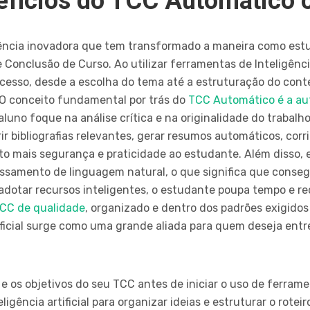
nefícios do TCC Automático 
ncia inovadora que tem transformado a maneira como estu
onclusão de Curso. Ao utilizar ferramentas de Inteligência A
ocesso, desde a escolha do tema até a estruturação do cont
O conceito fundamental por trás do
TCC Automático é a aut
aluno foque na análise crítica e na originalidade do trabalh
 bibliografias relevantes, gerar resumos automáticos, corrig
ito mais segurança e praticidade ao estudante. Além disso,
ssamento de linguagem natural, o que significa que conse
 adotar recursos inteligentes, o estudante poupa tempo e 
CC de qualidade
, organizado e dentro dos padrões exigidos 
tificial surge como uma grande aliada para quem deseja en
e os objetivos do seu TCC antes de iniciar o uso de ferrame
ligência artificial para organizar ideias e estruturar o rotei