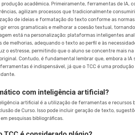
a produção acadêmica. Primeiramente, ferramentas de IA, c
rências, agilizam processos que tradicionalmente consumi
nização de ideias e formatação do texto conforme as normas
rigir erros gramaticais e melhorar a coesão textual, tornando
tagem está na personalização: plataformas inteligentes ana
 de melhorias, adequando o texto ao perfil e às necessidad
z o estresse, permitindo que o aluno se concentre mais na a
iginal. Contudo, é fundamental lembrar que, embora a IA s
 ferramentas é indispensável, já que o TCC é uma produção
udante.
tico com inteligência artificial?
gência artificial é a utilização de ferramentas e recursos 
usão de Curso. Isso pode incluir geração de texto, sugestõ
em pesquisas bibliográficas.
r o TCC é considerado plágio?