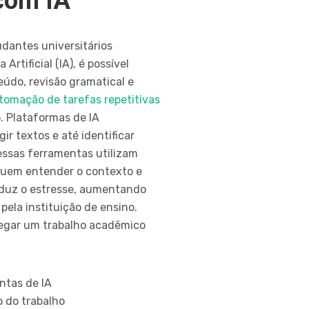
com IA
dantes universitários
rtificial (IA), é possível
eúdo, revisão gramatical e
omação de tarefas repetitivas
o. Plataformas de IA
ir textos e até identificar
 essas ferramentas utilizam
guem entender o contexto e
reduz o estresse, aumentando
pela instituição de ensino.
tregar um trabalho acadêmico
ntas de IA
ro do trabalho