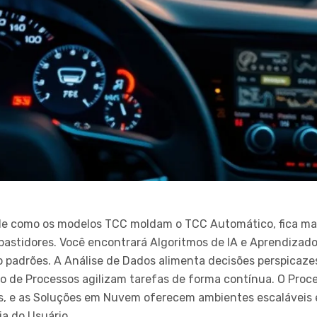
 como os modelos TCC moldam o TCC Automático, fica mais
bastidores. Você encontrará Algoritmos de IA e Aprendizad
 padrões. A Análise de Dados alimenta decisões perspicaz
ção de Processos agilizam tarefas de forma contínua. O Pr
s, e as Soluções em Nuvem oferecem ambientes escaláveis e
ia do Usuário.