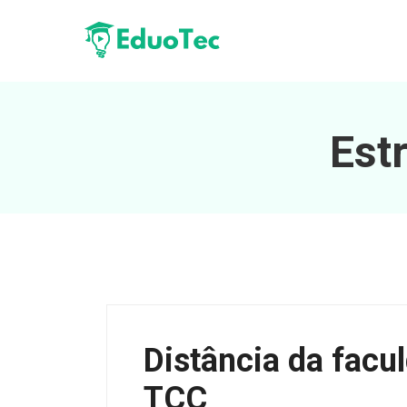
Est
Distância da facu
TCC