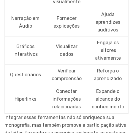
visualmente
Ajuda
Narração em
Fornecer
aprendizes
Áudio
explicações
auditivos
Engaja os
Gráficos
Visualizar
leitores
Interativos
dados
ativamente
Verificar
Reforça o
Questionários
compreensão
aprendizado
Conectar
Expande o
Hiperlinks
informações
alcance do
relacionadas
conhecimento
Integrar essas ferramentas não só enriquece sua
monografia, mas também promove a participação ativa
do leitor, fazendo sua pesquisa realmente se destacar.