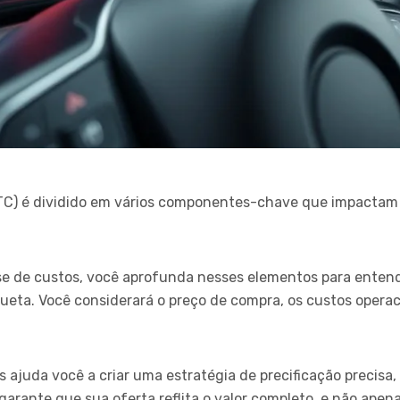
(CTC) é dividido em vários componentes-chave que impactam
se de custos, você aprofunda nesses elementos para entend
ueta. Você considerará o preço de compra, os custos opera
juda você a criar uma estratégia de precificação precisa,
garante que sua oferta reflita o valor completo, e não apena