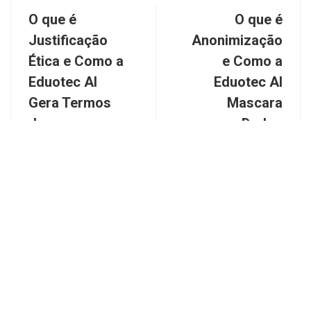
O que é
O que é
Justificação
Anonimização
Ética e Como a
e Como a
Eduotec AI
Eduotec AI
Gera Termos
Mascara
de
Dados
Consentimento
Next post
Livre e
Esclarecido
(TCLE)
Previous post