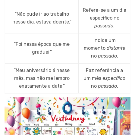
Refere-se a um dia
“Não pude ir ao trabalho
específico no
nesse dia, estava doente.”
passado
.
Indica um
“Foi nessa época que me
momento
distante
graduei.”
no
passado
.
“Meu aniversário é nesse
Faz referência a
mês, mas não me lembro
um mês
específico
exatamente a data.”
no
passado
.