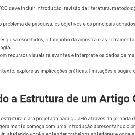
TCC deve incluir introdução, revisão de literatura, metodol
o problema de pesquisa, os objetivos e os principais acha
esquisa escolhidos, o tamanho da amostra e as ferramenta
ogia.
om recursos visuais relevantes e interprete os dados de ma
texto, explore as implicações práticas, limitações e sugira 
 a Estrutura de um Artigo C
 estrutura clara projetada para guiá-lo através da jornada 
e geralmente começa com uma introdução apresentando o pro
uir, ajudando você a entender trabalhos anteriores e onde 