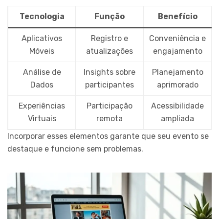
Tecnologia
Função
Benefício
Aplicativos
Registro e
Conveniência e
Móveis
atualizações
engajamento
Análise de
Insights sobre
Planejamento
Dados
participantes
aprimorado
Experiências
Participação
Acessibilidade
Virtuais
remota
ampliada
Incorporar esses elementos garante que seu evento se
destaque e funcione sem problemas.