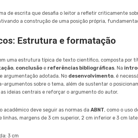
a de escrita que desafia o leitor a refletir criticamente s
ntivando a construção de uma posição própria, fundamentad
os: Estrutura e formatação
m uma estrutura típica de texto científico, composta por tí
tação
,
conclusão
e
referências bibliográficas
. Na
intr
a de argumentação adotada. No
desenvolvimento
, é necess
a-argumentos sobre o tema, além de sustentar o posicionam
as ideias centrais e reforçar o argumento do autor.
aio acadêmico deve seguir as normas da
ABNT
, como o uso 
 linhas, margens de 3 cm superior, 2 cm inferior e 3 cm late
da: 3 cm