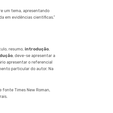
obre um tema, apresentando
a em evidências científicas.”
tulo, resumo,
introdução
,
odução
, deve-se apresentar a
ário apresentar o referencial
ento particular do autor. Na
de fonte Times New Roman,
rais.