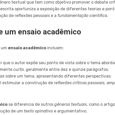
nero textual que tem como objetivo promover o debate cr
 escrita oportuniza a exposição de diferentes teorias e pon
ção de reflexões pessoais e a
fundamentação científica
.
de um ensaio acadêmico
de um
ensaio acadêmico
incluem:
m que o autor expõe seu ponto de vista sobre o tema aborda
vamente
curta
, geralmente entre dez e quinze parágrafos;
ias
sobre um tema, apresentando diferentes perspectivas;
al estimular a construção de
reflexões críticas pessoais
, am
mico
se diferencia de outros
gêneros textuais
, como o artigo
trução de um
texto opinativo
e argumentativo.