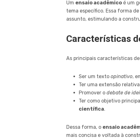
Um
ensaio acadêmico
é um gê
tema específico. Essa forma de
assunto, estimulando a constru
Características 
As principais características 
Ser um texto
opinativo
, e
Ter uma extensão relati
Promover o
debate de ide
Ter como objetivo princip
científica
.
Dessa forma, o
ensaio acadê
mais concisa e voltada à cons