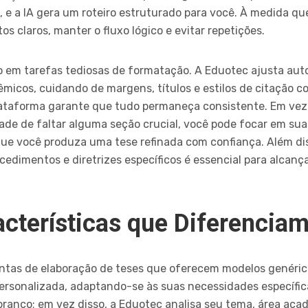
s, e a IA gera um roteiro estruturado para você. À medida q
s claros, manter o fluxo lógico e evitar repetições.
em tarefas tediosas de formatação. A Eduotec ajusta a
micos, cuidando de margens, títulos e estilos de citação co
plataforma garante que tudo permaneça consistente. Em vez
ade de faltar alguma seção crucial, você pode focar em sua
 que você produza uma tese refinada com confiança. Além d
ocedimentos e diretrizes específicos é essencial para alca
acterísticas que Diferencia
entas de elaboração de teses que oferecem modelos genéric
rsonalizada, adaptando-se às suas necessidades específica
anco; em vez disso, a Eduotec analisa seu tema, área acad