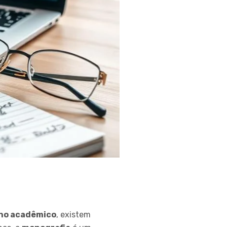
ho acadêmico
, existem