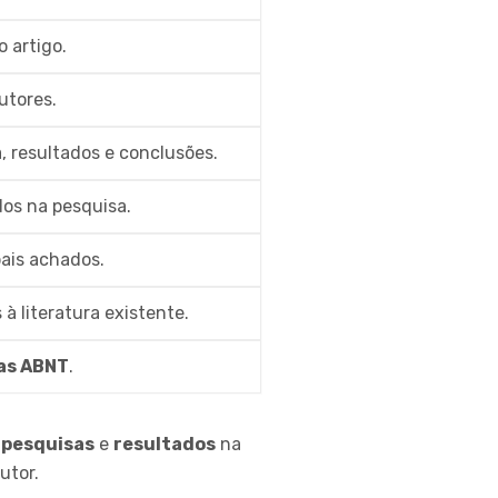
o artigo.
utores.
, resultados e conclusões.
dos na pesquisa.
pais achados.
à literatura existente.
as ABNT
.
e
pesquisas
e
resultados
na
utor.