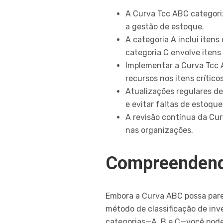
A Curva Tcc ABC categoriz
a gestão de estoque.
A categoria A inclui iten
categoria C envolve itens 
Implementar a Curva Tcc 
recursos nos itens críticos
Atualizações regulares de
e evitar faltas de estoque
A revisão contínua da Cur
nas organizações.
Compreendend
Embora a Curva ABC possa parec
método de classificação de inve
categorias—A, B e C—você pode 