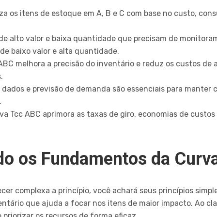
a os itens de estoque em A, B e C com base no custo, consu
s de alto valor e baixa quantidade que precisam de monitor
de baixo valor e alta quantidade.
ABC melhora a precisão do inventário e reduz os custos d
.
 dados e previsão de demanda são essenciais para manter c
.
va Tcc ABC aprimora as taxas de giro, economias de custos e
o os Fundamentos da Curv
er complexa a princípio, você achará seus princípios simp
ntário que ajuda a focar nos itens de maior impacto. Ao clas
priorizar os recursos de forma eficaz.