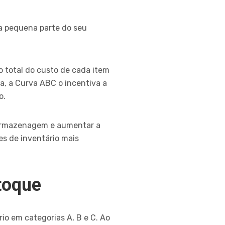
a pequena parte do seu
o total do custo de cada item
a, a Curva ABC o incentiva a
o.
 armazenagem e aumentar a
es de inventário mais
stoque
rio em categorias A, B e C. Ao