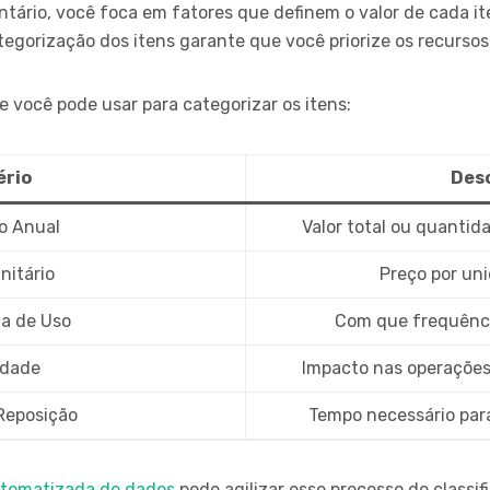
ntário, você foca em fatores que definem o valor de cada it
tegorização dos itens garante que você priorize os recursos
e você pode usar para categorizar os itens:
ério
Des
 Anual
Valor total ou quantid
nitário
Preço por uni
a de Uso
Com que frequência
idade
Impacto nas operações 
Reposição
Tempo necessário par
utomatizada de dados
pode agilizar esse processo de classif