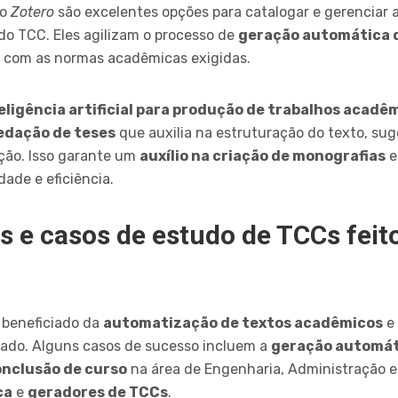
 o
Zotero
são excelentes opções para catalogar e gerenciar as
do TCC. Eles agilizam o processo de
geração automática 
o com as normas acadêmicas exigidas.
eligência artificial para produção de trabalhos acadê
edação de teses
que auxilia na estruturação do texto, sug
ção. Isso garante um
auxílio na criação de monografias
ade e eficiência.
s e casos de estudo de TCCs feit
 beneficiado da
automatização de textos acadêmicos
e
ado. Alguns casos de sucesso incluem a
geração automát
onclusão de curso
na área de Engenharia, Administração e 
ca
e
geradores de TCCs
.