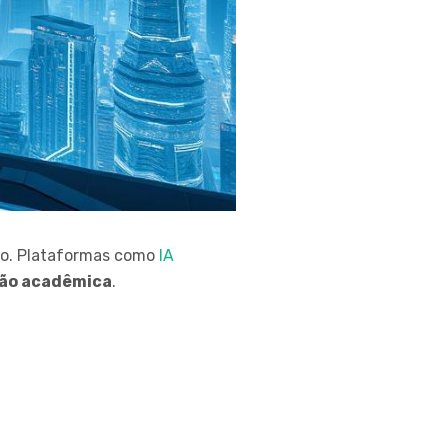
to. Plataformas como
IA
ão acadêmica
.