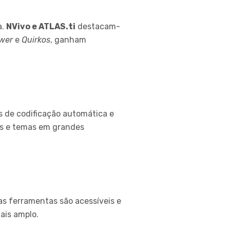
a.
NVivo e ATLAS.ti
destacam-
ower
e
Quirkos
, ganham
s de codificação automática e
ões e temas em grandes
sas ferramentas são acessíveis e
mais amplo.