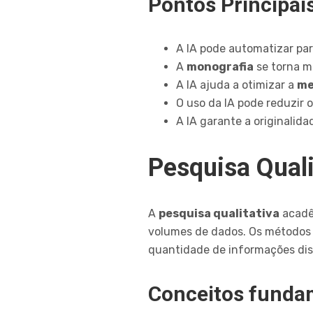
Pontos Principai
A IA pode automatizar par
A
monografia
se torna ma
A IA ajuda a otimizar a
me
O uso da IA pode reduzir 
A IA garante a originalid
Pesquisa Qualit
A
pesquisa qualitativa
acadê
volumes de dados. Os métodos t
quantidade de informações dis
Conceitos fundam