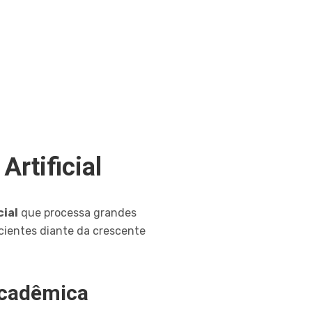
Artificial
cial
que processa grandes
icientes diante da crescente
acadêmica