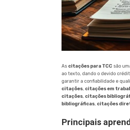
As
citações para TCC
são uma
ao texto, dando o devido crédi
garantir a confiabilidade e qu
citações
,
citações em traba
citações
,
citações bibliográ
bibliográficas
,
citações dire
Principais apren