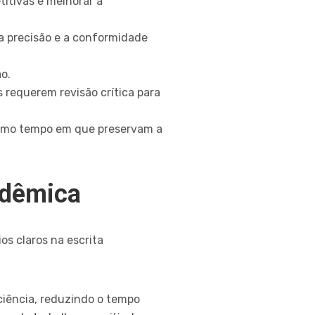
titivas e melhorar a
a precisão e a conformidade
o.
 requerem revisão crítica para
esmo tempo em que preservam a
adêmica
os claros na escrita
ciência, reduzindo o tempo