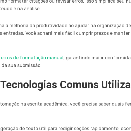
mo formatar citações ou revisar erros. Isso simplifica seu f
eúdo e na análise.
 a melhoria da produtividade ao ajudar na organização d
entradas. Você achará mais fácil cumprir prazos e manter 
z
erros de formatação manual
, garantindo maior conformid
l da sua submissão.
 Tecnologias Comuns Utiliz
utomação na escrita acadêmica, você precisa saber quais f
geração de texto útil para redigir seções rapidamente, ec